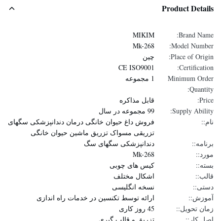
Product Details
MIKIM
Brand Name:
Mk-268
Model Number:
Place of Origin:
چین
CE ISO9001
Certification:
Minimum Order
1 مجموعه
Quantity:
Price:
قابل مذاکره
Supply Ability:
99 مجموعه در سال
نام::
فروش داغ حیوان خانگی درمان دندانپزشکی سگهای
تزریقی مسواک تزریق ماشین حیوان خانگی
برنامه::
دندانپزشکی سگهای سگ
مورد::
Mk-268
بسته::
کیس های چوبی
قالب::
اشکال مختلف
دستی::
نسخه انگلیسی
آموزش::
ارائه توسط تکنسین در خدمات راه اندازی
زمان تحویل::
45 روز کاری
اصل کار::
تزریق و قالب گیری