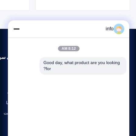
گواهی BV با 12 ماه گارانتی.
ساله بر
info
8:12 AM
لینک های سر
Good day, what product are you looking 
for?
خانه
درباره ما
Tianjin Mikim Technique Co.,Ltd.
محصولات
تماس با ما
نقشه سایت