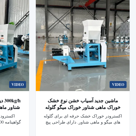
VIDEO
VIDEO
ماشین جدید آسیاب خشن نوع خشک
g/h
خوراک ماهی شناور خوراک میگو گلوله
شناور ماه
پفینگ ماشین extruder خوراک برای
اکسترودر خوراک خشک حرفه ای برای گلوله
اکسترودر
دامداری
های میگو و ماهی شناور. دارای طراحی پیچ
مدولار، قالب های قابل تنظیم و ساختار بادوام
ماهی و سگ 
است. ظرفیت 40-2000 کیلوگرم در ساعت
ذرت، سویا ا