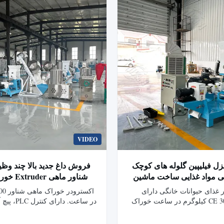
VIDEO
300k دیزل فیلیپین گلوله های کوچک
فروش داغ جدید بالا چند وظ
ی مواد غذایی ساخت ماشین
شناور ماهی 
ماشین extruder غذای سگ قیمت برای
ساخت ماشین تولید مواد غذ
 غذای حیوانات خانگی دارای
فروش
گواهینامه CE 300 کیلوگرم در ساعت خوراک
در ساعت. دارا
380V
شناور تولید می کند. از گندم،
ستفاده می کند. دارای مبدل های
مختلف حیوانات خانگی را با قال