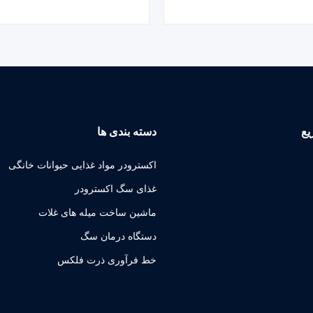
ABB/LS/Delta، ولتاژ قابل تنظیم و ضمانت 1
تنظیم تولید می کند. 20+ سال تخصص سازنده
ای عملکرد کارآمد و بادوام.
یع
دسته بندی ها
اکسترودر مواد غذایی حیوانات خانگی
غذای سگ اکسترودر
ماشین ساخت میله های غلات
دستگاه درمان سگ
خط فرآوری ذرت فلکس