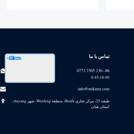
ها/فرمول های رایگان است. تولید کننده 20
ساله با 1 سال گارانتی و پشتیبانی نصب.
تماس با ما
86--136 7305 0773
8:45-18:00
info@mikimz.com
طبقه 25، مرکز تجاری Huafu، منطقه Wenfeng، شهر Anyang،
استان هنان