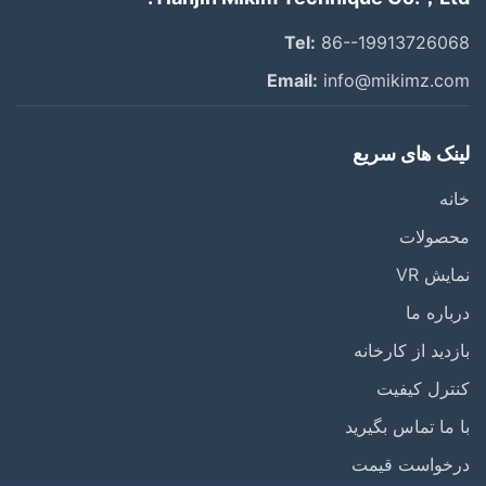
Tel:
86--199137260
Email:
info@mikimz.c
ک های سریع
ه
صولات
یش VR
اره ما
دید از کارخانه
رل کیفیت
ما تماس بگیرید
خواست قیمت