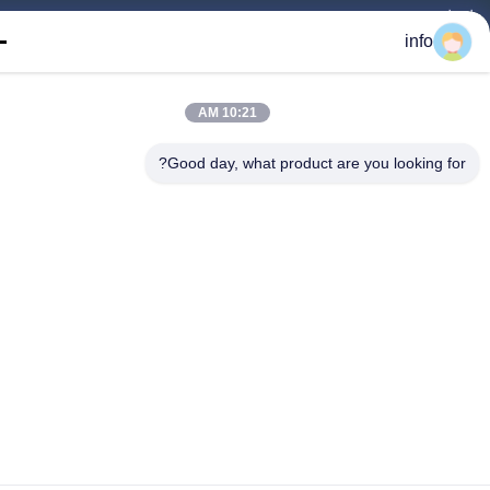
ار
info
Follow 
10:21 AM
Good day, what product are you looking fo
©2016- Tianjin Mikim Technique co.，Ltd.. تمامی حقوق محفوظ است