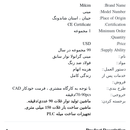
Mikim
Brand Name:
Model Number:
مینی
Place of Origin:
جینان ، استان شاندونگ
CE Certificate
Certification:
Minimum Order
1 مجموعه
Quantity:
USD
Price:
Supply Ability:
99 مجموعه در سال
نام::
مینی گرانولا نوار سابق
مواد::
فولاد ضد زنگ
دستور العمل::
هزینه اتهام
خدمات پس از
زندگی کامل
فروش::
طرح بندی::
با توجه به کارگاه مشتری ، فرمت خودکار CAD
خروجی::
70-90pcs/دقیقه
ماشين توليد نوار غلات 90 عددي/دقيقه
برجسته کردن:
,
ماشین ساخت بار غلات 150 میلی متری
,
تجهیزات ساخت میله PLC
Product Description