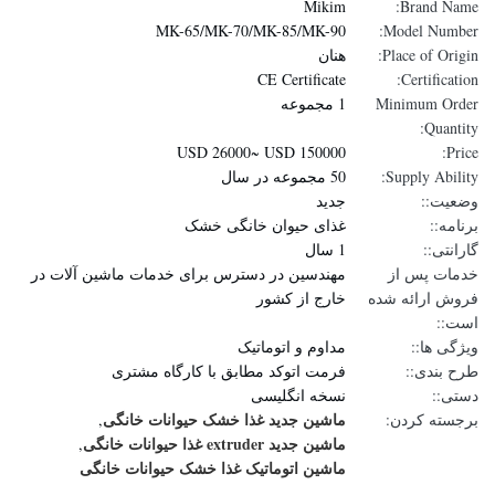
Mikim
Brand Name:
MK-65/MK-70/MK-85/MK-90
Model Number:
Place of Origin:
هنان
CE Certificate
Certification:
Minimum Order
1 مجموعه
Quantity:
USD 26000~ USD 150000
Price:
Supply Ability:
50 مجموعه در سال
وضعیت::
جدید
برنامه::
غذای حیوان خانگی خشک
گارانتی::
1 سال
خدمات پس از
مهندسین در دسترس برای خدمات ماشین آلات در
فروش ارائه شده
خارج از کشور
است::
ویژگی ها::
مداوم و اتوماتیک
طرح بندی::
فرمت اتوکد مطابق با کارگاه مشتری
دستی::
نسخه انگلیسی
ماشین جدید غذا خشک حیوانات خانگی
برجسته کردن:
,
ماشین جدید extruder غذا حیوانات خانگی
,
ماشین اتوماتیک غذا خشک حیوانات خانگی