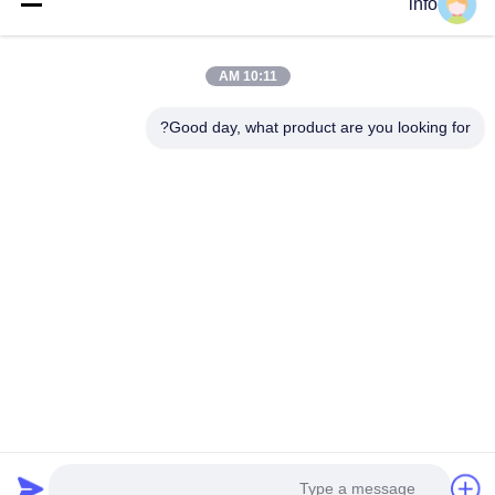
خانه
info
محصولات
10:11 AM
نمایش VR
درباره ما
Good day, what product are you looking for?
بازدید از کارخانه
کنترل کیفیت
با ما تماس بگیرید
درخواست قیمت
اخبار
Follow Us
©2016- Tianjin Mikim Technique co.，Ltd.. تمامی حقوق محفوظ است