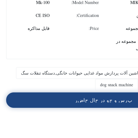
Mk-100
Model Number:
MI
CE ISO
Certification:
Price:
قابل مذاکره
100 مجموعه در
اشین آلات پردازش مواد غذایی حیوانات خانگی,دستگاه تنقلات سگ
dog snack machine
پ
ر
س
و
ج
و
د
ر
ح
ا
ل
ح
ا
ض
ر