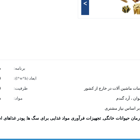
>
برنامه:
س
ابعاد (l*w*h):
00
ت ماشین آلات در خارج از کشور
ظرفیت:
50
وان ، آرد گندم
مواد:
د
بر اساس نیاز مشتری
مان حیوانات خانگی
تجهیزات فرآوری مواد غذایی برای سگ ها
پودر غذاهای 
,
,