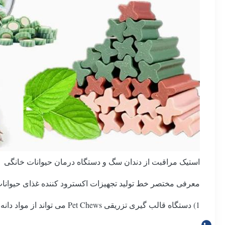
استیک مراقبت از دندان سگ و دستگاه درمان حیوانات خانگی
معرفی مختصر خط تولید تجهیزات اکسترود کننده غذای حیوانات خانگی Dog treats جویدن اسن
1) دستگاه قالب گیری تزریقی Pet Chews می تواند از مواد دانه ای ساخته شده توسط اکسترودر برای تولید جویدن حیوانات خانگی استفاده کند.