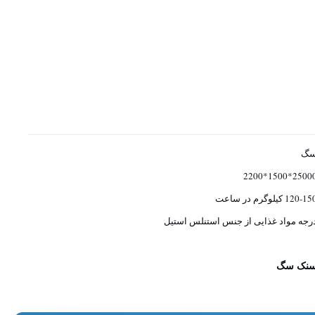
گ
25000*1500*22
120-1 کیلوگرم در ساعت
رجه مواد غذایی از جنس استنلس استیل
اسنک سگ