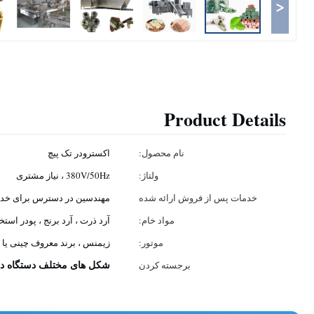
<
Product Details
نام محصول:
اکسترودر تک پیچ
ولتاژ:
380V/50Hz ، نیاز مشتری
خدمات پس از فروش ارائه شده
مهندسین در دسترس برای خدما
است:
مواد خام:
آرد ذرت ، آرد برنج ، پودر استخ
موتور:
زیمنس ، برند معروف چینی یا 
شکل های مختلف دستگاه در
برجسته کردن