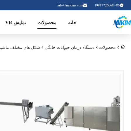
info@mikimz.com
86--19913726068
خانه
محصولات
نمایش VR
محصولات
دستگاه درمان حیوانات خانگی
شکل های مختلف ماشین در