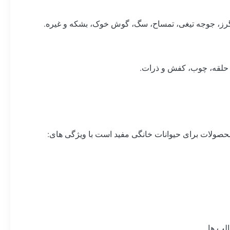
 گرز، جوجه تیغی، تمساح، سگ، گوش خوک، بشکه و غیره.
، حلقه، چوب، کفش و ذرات.
محصولات برای حیوانات خانگی مفید است با ویژگی های: