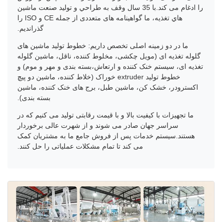
را ادغام می کند.با 35 سال وقف به طراحي و توليد صنعت ماشين
هاي تغذيه، ما گواهینامه های متعددی از جمله CE و ISO را
گذراندیم.
ما در دو زمینه اصلی تخصص داریم: خطوط تولید ماشین های
گلوله تغذیه ای (مویل چکشی، مخلوط کننده، ناقل، ماشین گلوله
تغذیه ای، سیستم خنک کننده و ارتعاش،بسته بندی و مهر و موم) و
خطوط تولید extruder خوراک (خلاط کننده، ماشین دو پیچ
اکسترودر، خشک کن، ماشین طبل، برج های خنک کننده، ماشین
بسته بندی).
ما تجهیزات با کیفیت بالا و با قیمت رقابتی تولید می کنیم که در
سراسر جهان صادر می شوند و از شهرت عالی برخوردار
هستند.سیستم خدمات پس از فروش جامع ما به مشتریان کمک
می کند تا تمام مشکلات عملیاتی را حل کنند.