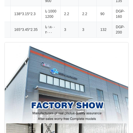
900
135
DGP-
1000 تا
0
2.3*3.15*138
2.2
2.2
90
1200
160
DGP-
۱۸۰۰ تا
0
2.35*3.45*165
3
3
132
۲۰۰۰
200