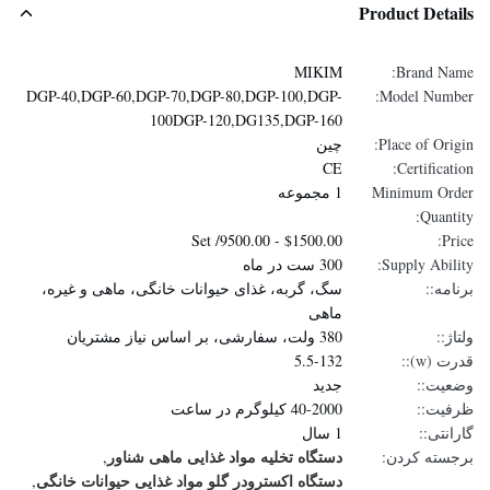
Product Details
MIKIM
Brand Name:
DGP-40,DGP-60,DGP-70,DGP-80,DGP-100,DGP-
Model Number:
100DGP-120,DG135,DGP-160
Place of Origin:
چین
CE
Certification:
Minimum Order
1 مجموعه
Quantity:
$1500.00 - 9500.00/ Set
Price:
Supply Ability:
300 ست در ماه
برنامه::
سگ، گربه، غذای حیوانات خانگی، ماهی و غیره،
ماهی
ولتاژ::
380 ولت، سفارشی، بر اساس نیاز مشتریان
قدرت (w)::
5.5-132
وضعیت::
جدید
ظرفیت::
40-2000 کیلوگرم در ساعت
گارانتی::
1 سال
دستگاه تخلیه مواد غذایی ماهی شناور
برجسته کردن:
,
دستگاه اکسترودر گلو مواد غذایی حیوانات خانگی
,