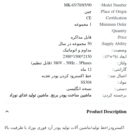
MK-65/70/85/90
Model Number:
Place of Origin:
چین
CE
Certification:
Minimum Order
1 مجموعه
Quantity:
Price:
قابل مذاکره
Supply Ability:
50 مجموعه در سال
وضعیت::
مداوم و اتوماتیک
ابعاد (l*w*h)::
2150*1500*2300
ولتاژ::
380V ، 50Hz ، 3Phases (قابل تنظیم)
گارانتی::
12 ماه
اعمال شد::
خط اکسترود کردن پودر تغذیه
مواد::
SS304
دستی::
نسخه انگلیسی
ماشین ساخت پودر برنج
ماشين توليد غذاي نوزاد
برجسته کردن:
,
Product Description
اکسترودر/خط تولید/ماشین آلات تولید پودر آرد فوری نوزاد با ظرفیت بالا