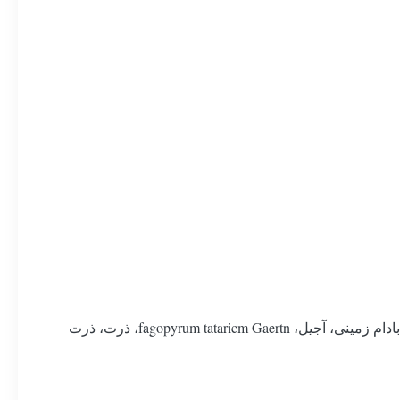
ماشین آلات شکل دهی میله غلات می تواند انواع اشکال نوار غلات / نوار بادام زمینی را با مواد اولیه برنج، ارزن، گندم، جو کوهستانی، بادام زمینی، آجیل، fagopyrum tataricm Gaertn، ذرت، ذرت