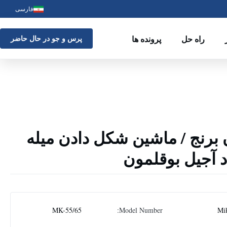
فارسی
راه حل
پرونده ها
پرس و جو در حال حاضر
ردن برنج / ماشین شکل دادن میله
د آجیل بوقلمون
MK-55/65
Model Number:
Mi