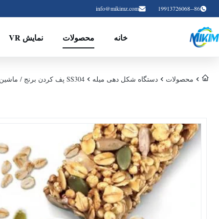
info@mikimz.com
86--19913726068
خانه
محصولات
نمایش VR
محصولات
دستگاه شکل دهی میله
SS304 پف کردن برنج / ماشین شکل دادن میله های غلات با مواد آجیل بوقلمون