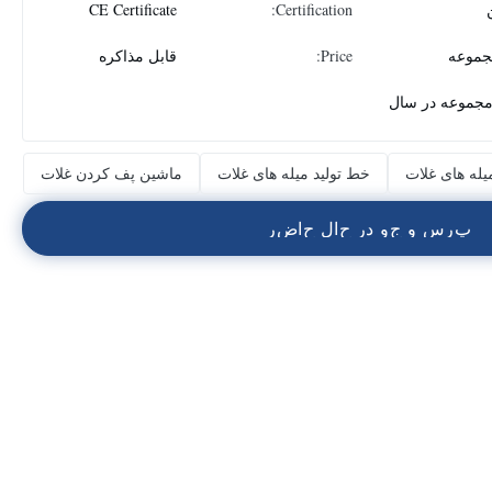
CE Certificate
Certification:
Price:
قابل مذاکره
له های غلات
خط تولید میله های غلات
ماشین پف کردن غلات
پ
ر
س
و
ج
و
د
ر
ح
ا
ل
ح
ا
ض
ر