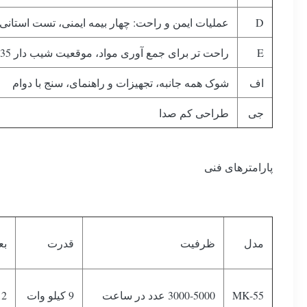
D
عملیات ایمن و راحت: چهار بیمه ایمنی، تست استان
E
راحت تر برای جمع آوری مواد، موقعیت شیب دار 35 درجه برای تخلیه مواد جمع آوری شده است
اف
شوک همه جانبه، تجهیزات و راهنمای، سنج با دوام
جی
طراحی کم صدا
پارامترهای فنی
مدل
ظرفیت
قدرت
بع
MK-55
3000-5000 عدد در ساعت
9 کیلو وات
12×4×2 