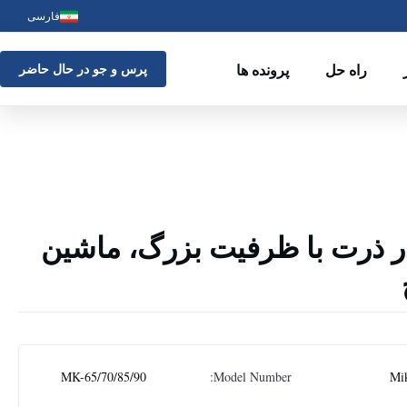
فارسی
راه حل
پرونده ها
پرس و جو در حال حاضر
 ذرت با ظرفیت بزرگ، ماشین
MK-65/70/85/90
Model Number:
Mi