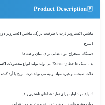
Product Description
ماشین اکسترودر ذرت با ظرفیت بزرگ، ماشین اکسترودر دو پ
1شرح
دستگاه استخراج مواد غذایی برای میان وعده ها
پف اسنک ها خط Extruding می تواند تولید انواع محصولات اکستروژن، مانند اسنک و
غلات صبحانه و غیره مواد اولیه می تواند ذرت، برنج یا آرد گندم 
2انواع مواد اولیه برای تولید غذاهای ناشتایی پاف:
میان وعده های ذرت پف شده زنجیره تولید مواد غذایی