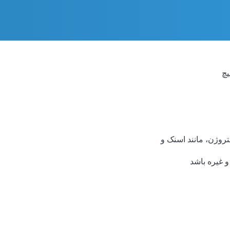
یچ
و غیره باشد