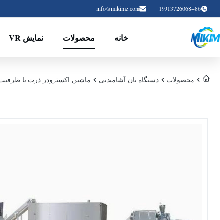
info@mikimz.com
86--19913726068
خانه
محصولات
نمایش VR
محصولات
دستگاه نان آشامیدنی
ماشین اکسترودر ذرت با ظرفیت 