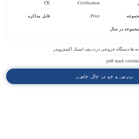
CE
Certification:
Price:
قابل مذاکره
نه ها,دستگاه خروجی ذرت,پف اسنک اکسترویدر
puff snack extrude
پ
ر
س
و
ج
و
د
ر
ح
ا
ل
ح
ا
ض
ر