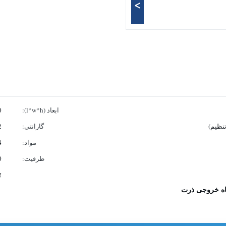
>
ابعاد (l*w*h):
00
گارانتی:
12
مواد:
4
ظرفیت:
kg
ه خروجی ذرت