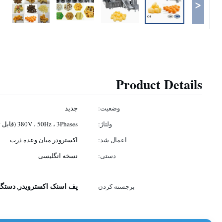
<
Product Details
وضعیت:
جدید
ولتاژ:
380V ، 50Hz ، 3Phases (قابل تنظیم)
اعمال شد:
اکسترودر میان وعده ذرت
دستی:
نسخه انگلیسی
پف اسنک اکسترویدر
دستگا
برجسته کردن
,