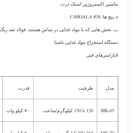
ماشین اکستروژور اسنک ذرت
a. پیچ ها: 38# CrMOALA
ب. بخش هایی که با مواد غذایی در تماس هستند: فولاد ضد زنگ 
دستگاه استخراج مواد غذایی ناشتا
8پارامترهای فنی
مدل
ظرفیت
قدرت
MK-65
120 تا 150 کیلوگرم/ساعت
۷۰ کیلو وات
MK-70
200-260 کیلوگرم در ساعت
۹۰ کیلو وات