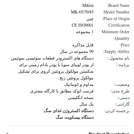
Mikim
Brand Name:
MK-65/70/85
Model Number:
Place of Origin:
چین
CE ISO9001
Certification:
Minimum Order
1 مجموعه
Quantity:
Price:
قابل مذاکره
Supply Ability:
99 مجموعه در سال
نام محصول::
دستگاه های اکسترودر قطعات سوئیسی سوئیس
برنامه::
از پودر لوبیای سویا یا پودر بادام زمینی برای
شکستن مولکول پروتئین کروی برای تشکیل
مولکول پروتئین زنج
وضعیت::
مداوم و اتوماتیک
طرح بندی::
فرمت اتوکد مطابق با کارگاه مشتری
دستی::
نسخه انگلیسی
گارانتی::
یک سال
دستگاه اکستروژن غذای سگ
برجسته کردن:
,
دستگاه بیسکویت سگ
Product Description