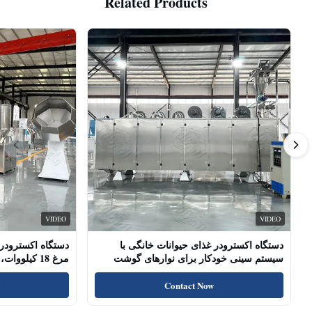
Related Products
VIDEO
VIDEO
دستگاه اکسترودر غذای حیوانات خانگی با
دستگاه اکسترودر 
سیستم سینی خودکار برای نوارهای گوشت
مرغ 18 کیلو
سگ، چوب‌های خشک شده
پروتئین بالا، تشو
Contact Now