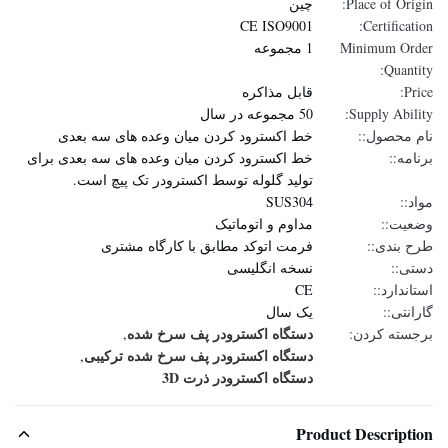
Place of Origin:
چین
CE ISO9001
Certification:
Minimum Order
1 مجموعه
Quantity:
Price:
قابل مذاکره
Supply Ability:
50 مجموعه در سال
نام محصول::
خط اکسترود کردن میان وعده های سه بعدی
برنامه::
خط اکسترود کردن میان وعده های سه بعدی برای
تولید گلوله توسط اکسترودر تک پیچ است.
مواد::
SUS304
وضعیت::
مداوم و اتوماتیک
طرح بندی::
فرمت اتوکد مطابق با کارگاه مشتری
دستی::
نسخه انگلیسی
استاندارد::
CE
گارانتی::
یک سال
دستگاه اکسترودر پف سرخ شده
برجسته کردن:
,
دستگاه اکسترودر پف سرخ شده ترکیبی
,
دستگاه اکسترودر ذرت 3D
Product Description