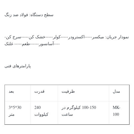
سطح دستگاه: فولاد ضد زنگ
نمودار جریان: میکسر-----اکسترودر-----کولر-----خشک کن-----سرخ کن-
----آسانسور------طعم----- غلتک
پارامترهای فنی
مدل
ظرفیت
قدرت
بعد
MK-
100-150 کیلوگرم در
240
30*5*3
100
ساعت
کیلووات
متر