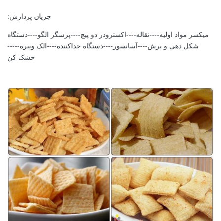
جریان پردازش:
میکسر مواد اولیه----نقاله----اکسترودر دو پیچ----پرسگر الگو----دستگاه
شکل دهی و برش----آسانسور----دستگاه جداکننده----الک ویبره-----
خشک کن