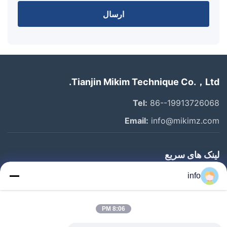
ارسال
Tianjin Mikim Technique Co.，Ltd.
Tel:
86--19913726068
Email:
info@mikimz.com
لینک های سریع
خانه
info
محصولات
8:06 PM
نمایش VR