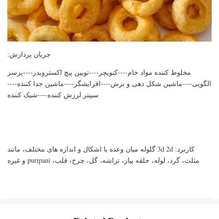
جریان پردازش:
مخلوط کننده مواد خام----کنویچر----تویین پیچ اکسترویدر----پرسر
الگویی----ماشین شکل دهی و برش----افزایشگر----ماشین جدا کننده----
سیپتر لرزش کننده----شیک کننده
کاربرد: 3d 2d گلوله میان وعده با اشکال و اندازه های مختلف، مانند
مثلث، گرد، لوله، حلقه پیاز، تراشه، گل، چرخ، قلب، puripani و غیره