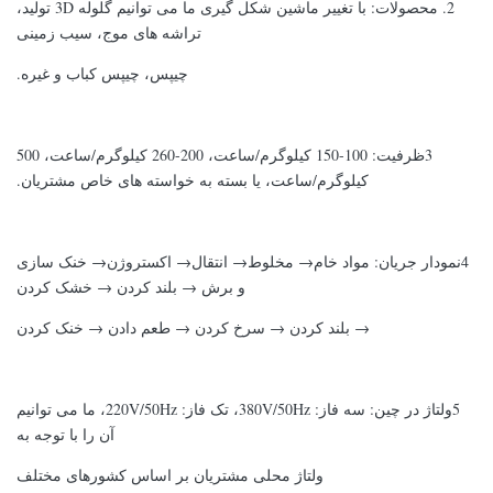
2. محصولات: با تغییر ماشین شکل گیری ما می توانیم گلوله 3D تولید،
تراشه های موج، سیب زمینی
چیپس، چیپس کباب و غیره.
3ظرفیت: 100-150 کیلوگرم/ساعت، 200-260 کیلوگرم/ساعت، 500
کیلوگرم/ساعت، یا بسته به خواسته های خاص مشتریان.
4نمودار جریان: مواد خام→ مخلوط→ انتقال→ اکستروژن→ خنک سازی
و برش → بلند کردن → خشک کردن
→ بلند کردن → سرخ کردن → طعم دادن → خنک کردن
5ولتاژ در چین: سه فاز: 380V/50Hz، تک فاز: 220V/50Hz، ما می توانیم
آن را با توجه به
ولتاژ محلی مشتریان بر اساس کشورهای مختلف