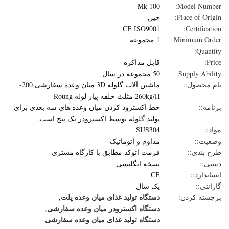
Mk-100
Model Number:
Place of Origin:
چین
CE ISO9001
Certification:
Minimum Order
1 مجموعه
Quantity:
Price:
قابل مذاکره
Supply Ability:
50 مجموعه در سال
نام محصول::
ماشین آلات گلوله 3D میان وعده سفارشی 200-
260kg/H مثلث حلقه پیاز لوله Roung
برنامه::
خط اکسترود کردن میان وعده های سه بعدی برای
تولید گلوله توسط اکسترودر تک پیچ است.
مواد::
SUS304
وضعیت::
مداوم و اتوماتیک
طرح بندی::
فرمت اتوکد مطابق با کارگاه مشتری
دستی::
نسخه انگلیسی
استاندارد::
CE
گارانتی::
یک سال
دستگاه تولید غذای میان وعده پلت
برجسته کردن:
,
دستگاه اکسترودر میان وعده سفارشی
,
دستگاه تولید غذای میان وعده سفارشی