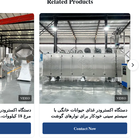
Related Products
VIDEO
VIDEO
دستگاه اکسترودر غذای حیوانات خانگی با
دستگاه اکسترودر 
سیستم سینی خودکار برای نوارهای گوشت
مرغ 18 کیلو
سگ، چوب‌های خشک شده
پروتئین بالا، تشو
Contact Now