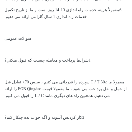
6معمولاً هزینه خدمات راه اندازی 10-14 روز است و ما از تاریخ تکمیل
خدمات راه اندازی 1 سال گارانتی ارائه می دهیم.
سوالات عمومی
1شرايط پرداخت و معامله چيست که قبول ميکني؟
معمولا ما T / T 30٪ سپرده را قدردانی می کنیم ، سپس 70٪ تعادل قبل
از حمل و نقل پرداخت می شود ، ما معمولا قیمت FOB Qingdao را ارائه
می دهیم. همچنین راه های دیگری مانند L / C را قبول می کنیم.
2کار کردنش آسونه و اگه جواب نده چيکار کنم؟