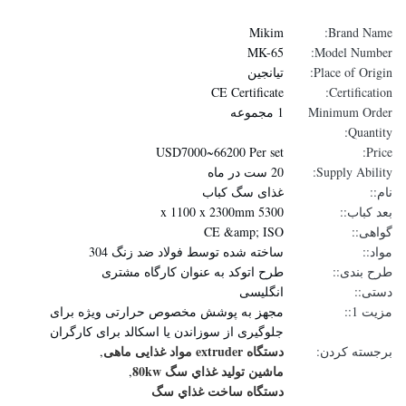
Mikim
Brand Name:
MK-65
Model Number:
Place of Origin:
تیانجین
CE Certificate
Certification:
Minimum Order
1 مجموعه
Quantity:
USD7000~66200 Per set
Price:
Supply Ability:
20 ست در ماه
نام::
غذای سگ کباب
بعد کباب::
5300 x 1100 x 2300mm
گواهی::
CE &amp; ISO
مواد::
ساخته شده توسط فولاد ضد زنگ 304
طرح بندی::
طرح اتوکد به عنوان کارگاه مشتری
دستی::
انگلیسی
مزیت 1::
مجهز به پوشش مخصوص حرارتی ویژه برای
جلوگیری از سوزاندن یا اسکالد برای کارگران
دستگاه extruder مواد غذایی ماهی
برجسته کردن:
,
ماشين توليد غذاي سگ 80kw
,
دستگاه ساخت غذاي سگ